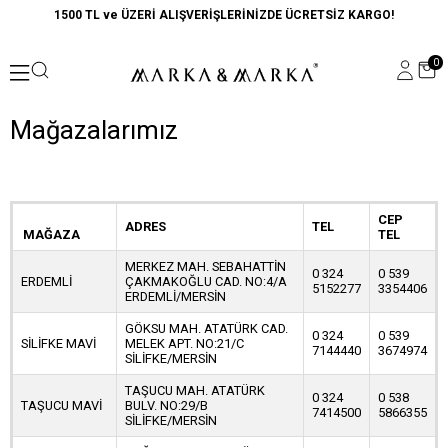
1500 TL ve ÜZERİ ALIŞVERİŞLERİNİZDE ÜCRETSİZ KARGO!
0
Mağazalarımız
CEP
ADRES
TEL
MAĞAZA
TEL
MERKEZ MAH. SEBAHATTİN
0 324
0 539
ERDEMLİ
ÇAKMAKOĞLU CAD. NO:4/A
5152277
3354406
ERDEMLİ/MERSİN
GÖKSU MAH. ATATÜRK CAD.
0 324
0 539
SİLİFKE MAVİ
MELEK APT. NO:21/C
7144440
3674974
SİLİFKE/MERSİN
TAŞUCU MAH. ATATÜRK
0 324
0 538
TAŞUCU MAVİ
BULV. NO:29/B
7414500
5866355
SİLİFKE/MERSİN