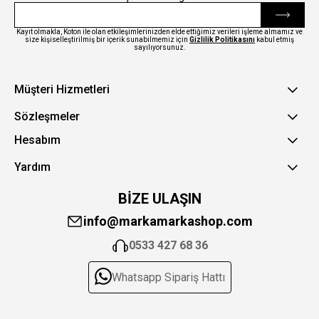
Kayıt olmakla, Koton ile olan etkileşimlerinizden elde ettiğimiz verileri işleme almamız ve
size kişiselleştirilmiş bir içerik sunabilmemiz için
Gizlilik Politikasını
kabul etmiş
sayılıyorsunuz.
Müşteri Hizmetleri
Sözleşmeler
Hesabım
Yardım
BİZE ULAŞIN
info@markamarkashop.com
0533 427 68 36
Whatsapp Sipariş Hattı