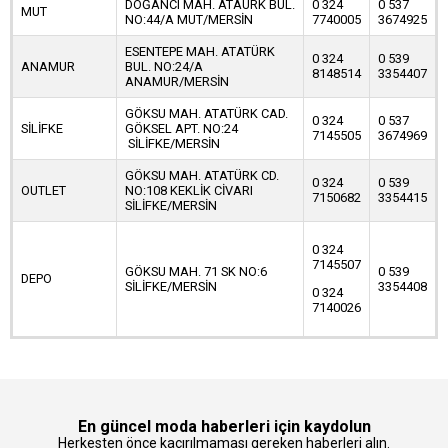
DOĞANCI MAH. ATAÜRK BUL.
0 324
0 537
MUT
NO:44/A MUT/MERSİN
7740005
3674925
ESENTEPE MAH. ATATÜRK
0 324
0 539
ANAMUR
BUL. NO:24/A
8148514
3354407
ANAMUR/MERSİN
GÖKSU MAH. ATATÜRK CAD.
0 324
0 537
SİLİFKE
GÖKSEL APT. NO:24
7145505
3674969
SİLİFKE/MERSİN
GÖKSU MAH. ATATÜRK CD.
0 324
0 539
OUTLET
NO:108 KEKLİK CİVARI
7150682
3354415
SİLİFKE/MERSİN
0 324
7145507
GÖKSU MAH. 71 SK NO:6
0 539
DEPO
SİLİFKE/MERSİN
3354408
0 324
7140026
En güncel moda haberleri için kaydolun
Herkesten önce kaçırılmaması gereken haberleri alın.