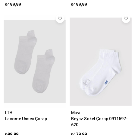
₺199,99
₺199,99
LTB
Mavi
Lacome Unsex Çorap
Beyaz Soket Çorap 0911597-
620
₺99,99
₺179,99