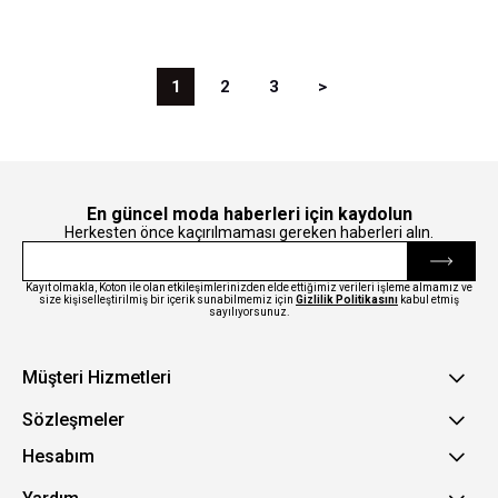
1
2
3
>
En güncel moda haberleri için kaydolun
Herkesten önce kaçırılmaması gereken haberleri alın.
Kayıt olmakla, Koton ile olan etkileşimlerinizden elde ettiğimiz verileri işleme almamız ve
size kişiselleştirilmiş bir içerik sunabilmemiz için
Gizlilik Politikasını
kabul etmiş
sayılıyorsunuz.
Müşteri Hizmetleri
Sözleşmeler
Hesabım