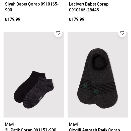
Siyah Babet Çorap 0910165-
Lacivert Babet Çorap
900
0910165-28445
₺179,99
₺179,99
Mavi
Mavi
2li Patik Çorap 091153-900
Çizgili Antrasit Patik Çorap