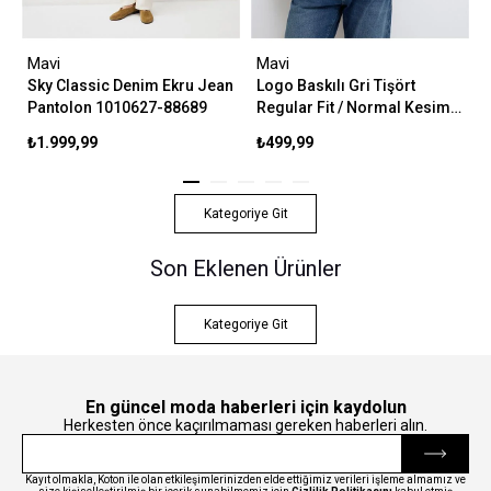
Mavi
Mavi
Sky Classic Denim Ekru Jean
Logo Baskılı Gri Tişört
Pantolon 1010627-88689
Regular Fit / Normal Kesim
0611714-70074
₺1.999,99
₺499,99
Kategoriye Git
Son Eklenen Ürünler
Kategoriye Git
En güncel moda haberleri için kaydolun
Herkesten önce kaçırılmaması gereken haberleri alın.
Kayıt olmakla, Koton ile olan etkileşimlerinizden elde ettiğimiz verileri işleme almamız ve