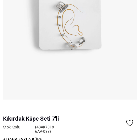
Kıkırdak Küpe Seti 7'li
Stok Kodu
(4SAK7019
6AA-038)
+
DAHA FAZLA
KÜPE