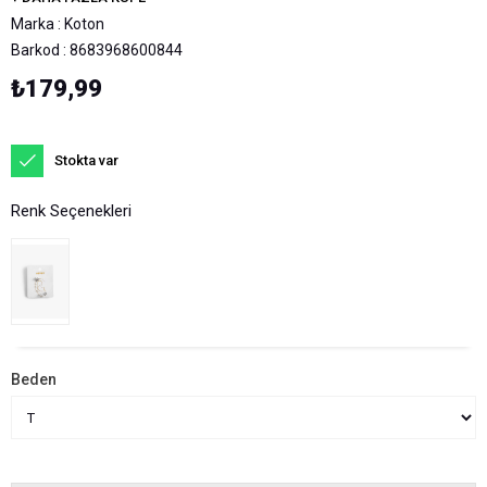
Marka
:
Koton
Barkod
:
8683968600844
₺179,99
Stokta var
Renk Seçenekleri
Beden