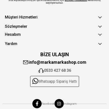
size kişiselleştirilmiş bir içerik sunabilmemiz için
Gizlilik Politikasını
kabul etmiş
sayılıyorsunuz.
Müşteri Hizmetleri
Sözleşmeler
Hesabım
Yardım
BİZE ULAŞIN
info@markamarkashop.com
0533 427 68 36
Whatsapp Sipariş Hattı
Facebook
Instagram