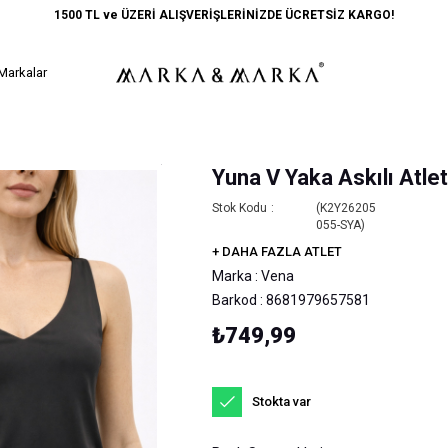
1500 TL ve ÜZERİ ALIŞVERİŞLERİNİZDE ÜCRETSİZ KARGO!
Markalar
Yuna V Yaka Askılı Atle
Stok Kodu
(K2Y26205
055-SYA)
+
DAHA FAZLA
ATLET
Marka
:
Vena
Barkod
:
8681979657581
₺749,99
Stokta var