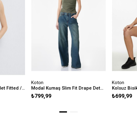
Koton
Koton
Beyaz Basic Stretch Atlet Fitted / Vücuda Oturan Kesim 164156-620
Modal Kumaş Slim Fit Drape Detaylı Bisiklet Yaka Kolsuz Fitilli Bluz
₺799,99
₺699,99