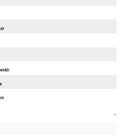
ar
enkli
a
kin