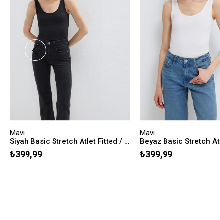
Mavi
Mavi
Siyah Basic Stretch Atlet Fitted / Vücuda Oturan Kesim 164156-900
₺399,99
₺399,99