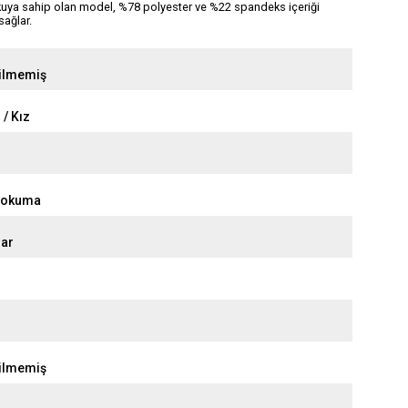
kuya sahip olan model, %78 polyester ve %22 spandeks içeriği
sağlar.
tilmemiş
 / Kız
Dokuma
ar
tilmemiş