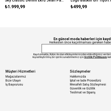
Sky Classic Denim Ekru Jean Pantolon 1010627-88689
₺1.999,99
₺499,99
En güncel moda haberleri için kay
Herkesten önce kaçırılmaması gereken haberl
Kayıt olmakla, Koton ile olan etkileşimlerinizden elde ettiğimiz verile
kişiselleştirilmiş bir içerik sunabilmemiz için
Gizlilik Politikasını
kab
Müşteri Hizmetleri
Sözleşmeler
Mağazalarımız
Hakkımızda
Bize Ulaşın
İptal ve İade Prosedürü
İş Başvurusu
Mesafeli Satış Sözleşmesi
Güvenlik ve Gizlilik
Teslimat ve Sipariş