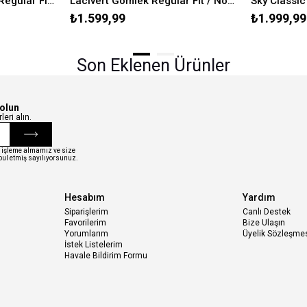
Logo Baskılı Gri Tişört Regular Fit / Normal Kesim 0611714-70074
Lacivert Gömlek Regular Fit / Normal Kesim 0211518-80872
₺1.599,99
₺1.999,99
Son Eklenen Ürünler
dolun
eri alın.
ri işleme almamız ve size
ul etmiş sayılıyorsunuz.
Hesabım
Yardım
Siparişlerim
Canlı Destek
Favorilerim
Bize Ulaşın
Yorumlarım
Üyelik Sözleşme
İstek Listelerim
Havale Bildirim Formu