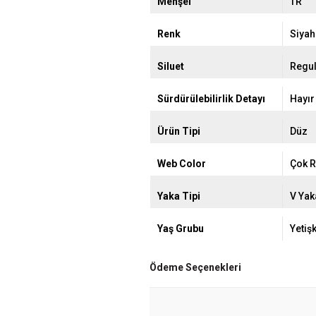
Menşei
TR
Renk
Siyah
Siluet
Regul
Sürdürülebilirlik Detayı
Hayır
Ürün Tipi
Düz
Web Color
Çok R
Yaka Tipi
V Yak
Yaş Grubu
Yetiş
Ödeme Seçenekleri