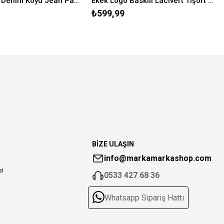
Sky Classic Denim Koyu Jean Pantolon 1010627-90531
Ekek Logo Baskılı Lacivert Tişört 0611711-81330
₺599,99
BİZE ULAŞIN
info@markamarkashop.com
si
0533 427 68 36
Whatsapp Sipariş Hattı