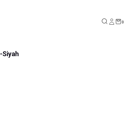
0
t-Siyah