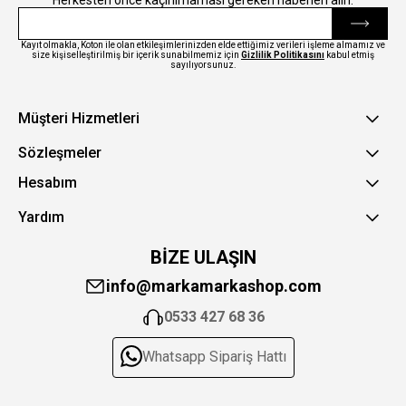
Kayıt olmakla, Koton ile olan etkileşimlerinizden elde ettiğimiz verileri işleme almamız ve
size kişiselleştirilmiş bir içerik sunabilmemiz için
Gizlilik Politikasını
kabul etmiş
sayılıyorsunuz.
Müşteri Hizmetleri
Sözleşmeler
Hesabım
Yardım
BİZE ULAŞIN
info@markamarkashop.com
0533 427 68 36
Whatsapp Sipariş Hattı