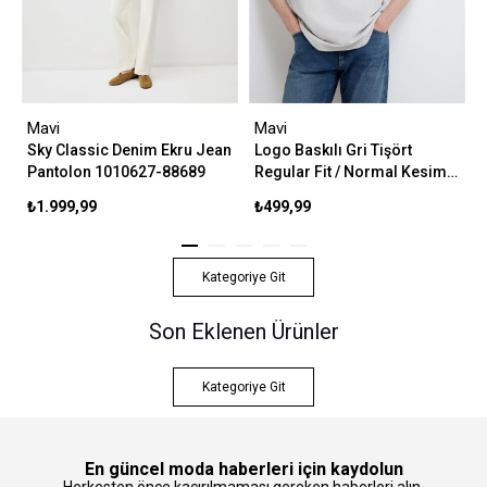
Mavi
Mavi
Sky Classic Denim Ekru Jean
Logo Baskılı Gri Tişört
Pantolon 1010627-88689
Regular Fit / Normal Kesim
0611714-70074
₺1.999,99
₺499,99
Kategoriye Git
Son Eklenen Ürünler
Kategoriye Git
En güncel moda haberleri için kaydolun
Herkesten önce kaçırılmaması gereken haberleri alın.