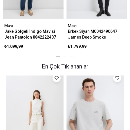
Mavi
Mavi
Jake Gölgeli İndigo Mavisi
Erkek Siyah M0042490647
Jean Pantolon 8842222407
James Deep Smoke
₺1.099,99
₺1.799,99
En Çok Tıklananlar