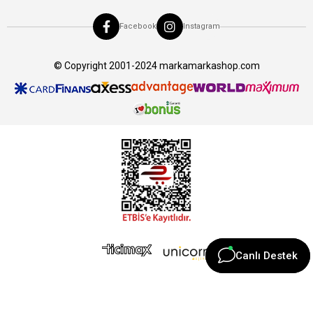
Facebook
Instagram
© Copyright 2001-2024 markamarkashop.com
Canlı Destek
Canlı Destek