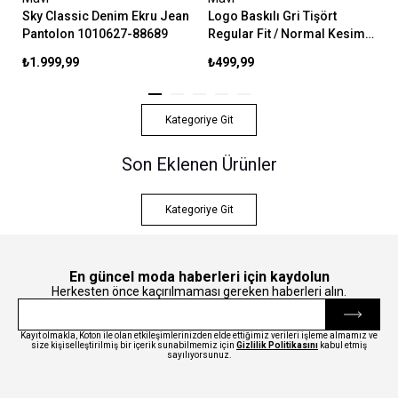
Sky Classic Denim Ekru Jean
Logo Baskılı Gri Tişört
Pantolon 1010627-88689
Regular Fit / Normal Kesim
0611714-70074
₺1.999,99
₺499,99
Kategoriye Git
Son Eklenen Ürünler
Kategoriye Git
En güncel moda haberleri için kaydolun
Herkesten önce kaçırılmaması gereken haberleri alın.
Kayıt olmakla, Koton ile olan etkileşimlerinizden elde ettiğimiz verileri işleme almamız ve
size kişiselleştirilmiş bir içerik sunabilmemiz için
Gizlilik Politikasını
kabul etmiş
sayılıyorsunuz.