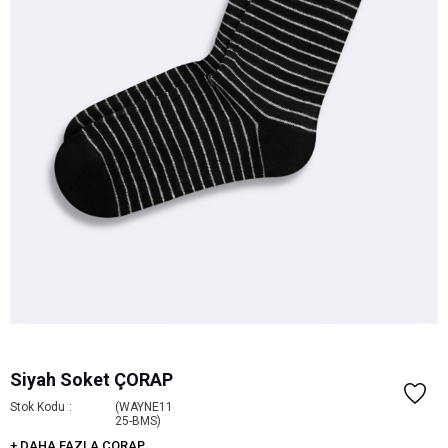
Siyah Soket ÇORAP
Stok Kodu
(WAYNE11
25-BMS)
+
DAHA FAZLA
ÇORAP