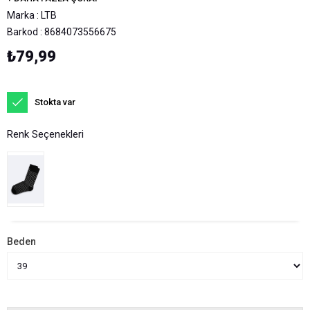
Marka
:
LTB
Barkod
:
8684073556675
₺79,99
Stokta var
Renk Seçenekleri
Beden