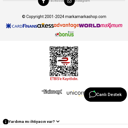
Facebook
Instagram
© Copyright 2001-2024 markamarkashop.com
Canlı Destek
Canlı Destek
Yardıma mı ihtiyacın var?