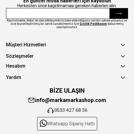
En güncel moda haberleri için kaydolun
Herkesten önce kaçırılmaması gereken haberleri alın.
Kayıt olmakla, Koton ile olan etkileşimlerinizden elde ettiğimiz verileri işleme almamız ve
size kişiselleştirilmiş bir içerik sunabilmemiz için
Gizlilik Politikasını
kabul etmiş
sayılıyorsunuz.
Müşteri Hizmetleri
Sözleşmeler
Hesabım
Yardım
BİZE ULAŞIN
info@markamarkashop.com
0533 427 68 36
Whatsapp Sipariş Hattı