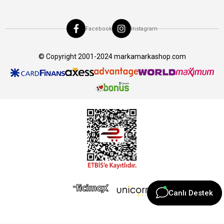
Facebook
Instagram
© Copyright 2001-2024 markamarkashop.com
Canlı Destek
Canlı Destek