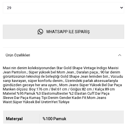
WHATSAPP İLE SİPARİŞ
Ürün Özellikleri
Mavi nin denim koleksiyonundan Star Gold Shape Vintage Indigo Mavisi
Jean Pantolon.; Süper yüksek bel Mom Jean.; Daralan paça.; 90 lar denim
görüntüsünün teknoloji ile birleştiği Gold Shape Jean lerinden biri.; Vücudu
sarıp kavrayan, süper konforlu denim.; Üzerindeki parlak aksesuarlarıyla
gündüzden geceye her ana uyum.; Mom Jeans Süper Yüksek Bel Dar Paça
Manken ölçüsü: Boy:176 cm / Bel:61 cm / Göğüs:82 cm / Kalça:89 cm
Materiel:%95 Pamuk %3 Elastomultiester %2 Elastan Cuff:Dar Paça
Sleeve:Dar Paça Kumaş Tipi:Denim Gender:Kadın Fit:Mom Jeans
Waist:Süper Yüksek Bel UretimYeri:Türkiye
Materyal
%100 Pamuk